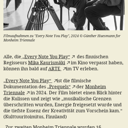
Filmaufnahmen zu "Every Note You Play", 2024 © Günther Huesmann for
Monheim Triennale
Alle, die
„Every Note You Play“
des finnischen
Regisseurs
Mika Kaurismäki
im Kino verpasst haben,
können ihn bald auf
ARTE
im TV erleben.
„Every Note You Play“
ist die filmische
Dokumentation des „
Prequels“
der
Monheim
Triennale
in 2024. Der Film bietet einen Blick hinter
die Kulissen und zeigt wie „musikalische Grenzen
überschritten wurden, Energie freigesetzt wurde und
die tiefste Essenz der Kreativität zum Vorschein kam.“
(Kulttuuritoimitus, Finnland)
„Zur zweiten Monheim Triennale wurden 16