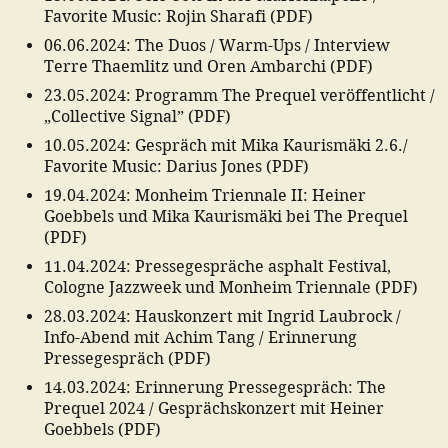
Favorite Music: Rojin Sharafi
(
PDF
)
06.06.2024
:
The Duos / Warm-Ups / Interview
Terre Thaemlitz und Oren Ambarchi
(
PDF
)
23.05.2024
:
Programm The Prequel veröffentlicht /
„Collective Signal”
(
PDF
)
10.05.2024
:
Gespräch mit Mika Kaurismäki 2.6./
Favorite Music: Darius Jones
(
PDF
)
19.04.2024
:
Monheim Triennale II: Heiner
Goebbels und Mika Kaurismäki bei The Prequel
(
PDF
)
11.04.2024
:
Pressegespräche asphalt Festival,
Cologne Jazzweek und Monheim Triennale
(
PDF
)
28.03.2024
:
Hauskonzert mit Ingrid Laubrock /
Info-Abend mit Achim Tang / Erinnerung
Pressegespräch
(
PDF
)
14.03.2024
:
Erinnerung Pressegespräch: The
Prequel 2024 / Gesprächskonzert mit Heiner
Goebbels
(
PDF
)