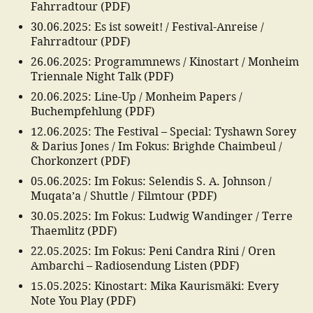
Fahrradtour
(
PDF
)
30.06.2025
:
Es ist soweit! / Festival-Anreise /
Fahrradtour
(
PDF
)
26.06.2025
:
Programmnews / Kinostart / Monheim
Triennale Night Talk
(
PDF
)
20.06.2025
:
Line-Up / Monheim Papers /
Buchempfehlung
(
PDF
)
12.06.2025
:
The Festival – Special: Tyshawn Sorey
& Darius Jones / Im Fokus: Brìghde Chaimbeul /
Chorkonzert
(
PDF
)
05.06.2025
:
Im Fokus: Selendis S. A. Johnson /
Muqata’a / Shuttle / Filmtour
(
PDF
)
30.05.2025
:
Im Fokus: Ludwig Wandinger / Terre
Thaemlitz
(
PDF
)
22.05.2025
:
Im Fokus: Peni Candra Rini / Oren
Ambarchi – Radiosendung Listen
(
PDF
)
15.05.2025
:
Kinostart: Mika Kaurismäki: Every
Note You Play
(
PDF
)