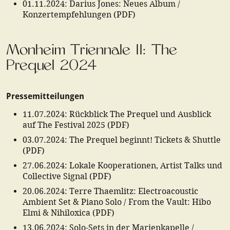
01.11.2024
:
Darius Jones: Neues Album /
Konzertempfehlungen
(
PDF
)
Monheim Triennale II: The
Prequel 2024
Pressemitteilungen
11.07.2024
:
Rückblick The Prequel und Ausblick
auf The Festival 2025
(
PDF
)
03.07.2024
:
The Prequel beginnt! Tickets & Shuttle
(
PDF
)
27.06.2024
:
Lokale Kooperationen, Artist Talks und
Collective Signal
(
PDF
)
20.06.2024
:
Terre Thaemlitz: Electroacoustic
Ambient Set & Piano Solo / From the Vault: Hibo
Elmi & Nihiloxica
(
PDF
)
13.06.2024
:
Solo-Sets in der Marienkapelle /