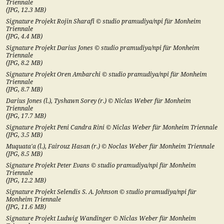
Triennale
(
JPG
,
12.3
MB)
Signature Projekt Rojin Sharafi © studio pramudiya/npi für Monheim
Triennale
(
JPG
,
4.4
MB)
Signature Projekt Darius Jones © studio pramudiya/npi für Monheim
Triennale
(
JPG
,
8.2
MB)
Signature Projekt Oren Ambarchi © studio pramudiya/npi für Monheim
Triennale
(
JPG
,
8.7
MB)
Darius Jones (l.), Tyshawn Sorey (r.) © Niclas Weber für Monheim
Triennale
(
JPG
,
17.7
MB)
Signature Projekt Peni Candra Rini © Niclas Weber für Monheim Triennale
(
JPG
,
3.5
MB)
Muquata'a (l.), Fairouz Hasan (r.) © Noclas Weber für Monheim Triennale
(
JPG
,
8.5
MB)
Signature Projekt Peter Evans © studio pramudiya/npi für Monheim
Triennale
(
JPG
,
12.2
MB)
Signature Projekt Selendis S. A. Johnson © studio pramudiya/npi für
Monheim Triennale
(
JPG
,
11.6
MB)
Signature Projekt Ludwig Wandinger © Niclas Weber für Monheim