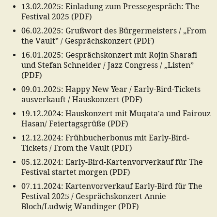
13.02.2025
:
Einladung zum Pressegespräch: The
Festival 2025
(
PDF
)
06.02.2025
:
Grußwort des Bürgermeisters / „From
the Vault” / Gesprächskonzert
(
PDF
)
16.01.2025
:
Gesprächskonzert mit Rojin Sharafi
und Stefan Schneider / Jazz Congress / „Listen”
(
PDF
)
09.01.2025
:
Happy New Year / Early-Bird-Tickets
ausverkauft / Hauskonzert
(
PDF
)
19.12.2024
:
Hauskonzert mit Muqata'a und Fairouz
Hasan/ Feiertagsgrüße
(
PDF
)
12.12.2024
:
Frühbucherbonus mit Early-Bird-
Tickets / From the Vault
(
PDF
)
05.12.2024
:
Early-Bird-Kartenvorverkauf für The
Festival startet morgen
(
PDF
)
07.11.2024
:
Kartenvorverkauf Early-Bird für The
Festival 2025 / Gesprächskonzert Annie
Bloch/Ludwig Wandinger
(
PDF
)