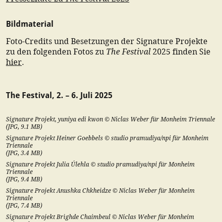
Bildmaterial
Foto-Credits und Besetzungen der Signature Projekte
The Festival
zu den folgenden Fotos zu
2025 finden Sie
hier
.
The Festival, 2. – 6. Juli 2025
Signature Projekt, yuniya edi kwon © Niclas Weber für Monheim Triennale
(
JPG
,
9.1
MB)
Signature Projekt Heiner Goebbels © studio pramudiya/npi für Monheim
Triennale
(
JPG
,
3.4
MB)
Signature Projekt Julia Úlehla © studio pramudiya/npi für Monheim
Triennale
(
JPG
,
9.4
MB)
Signature Projekt Anushka Chkheidze © Niclas Weber für Monheim
Triennale
(
JPG
,
7.4
MB)
Signature Projekt Brìghde Chaimbeul © Niclas Weber für Monheim