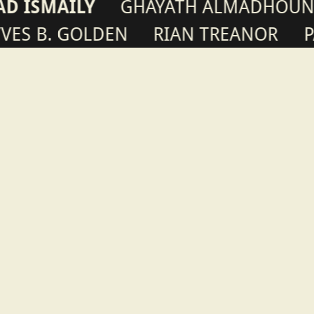
GHAYATH ALMADHOUN
MIRIAM 
GOLDEN
RIAN TREANOR
PAUL PIN
News