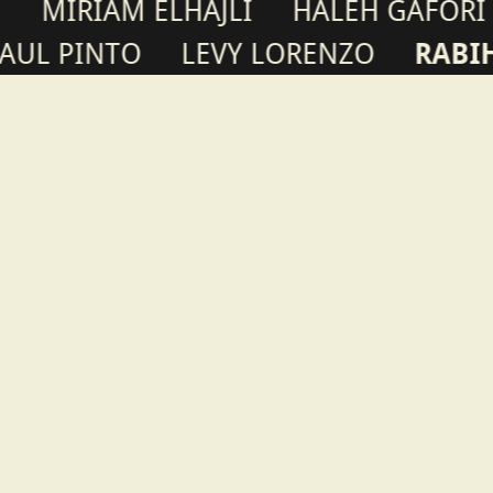
ELHAJLI
HALEH GAFORI
YOUSIF Y
TO
LEVY LORENZO
RABIH LAHO