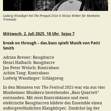
Ludwig Wandiger bei The Prequel 2024 © Niclas Weber für Monheim
Triennale
Mittwoch, 2. Juli 2025, 18 Uhr,
Sojus 7
break on through – das.bass spielt Musik von Patti
Smith
Adrian Breuer: Bassgitarre
Henri Halbach: Bassgitarre
Jan Peter Welsch: Kontrabass
Achim Tang: Kontrabass
Ludwig Wandinger: Schlagzeug
The Festival
In den Monaten vor
2025 war ein aus vier
Monheimer Musikern bestehendes „Bass Quartett“
entstanden. Mit zwei Kontrabässen und zwei
elektrische Bassgitarren bildete das Ensemble einen
außergewöhnlichen Klangkörper. Zunächst lag der