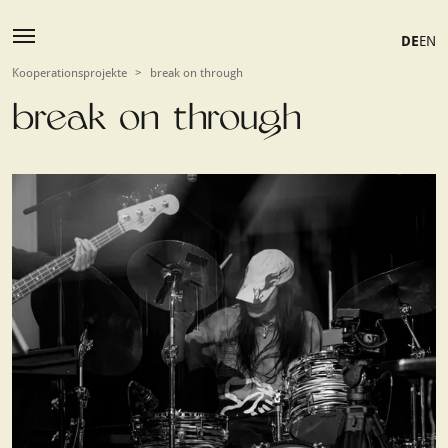
DE
EN
Kooperationsprojekte
>
break on through
break on through