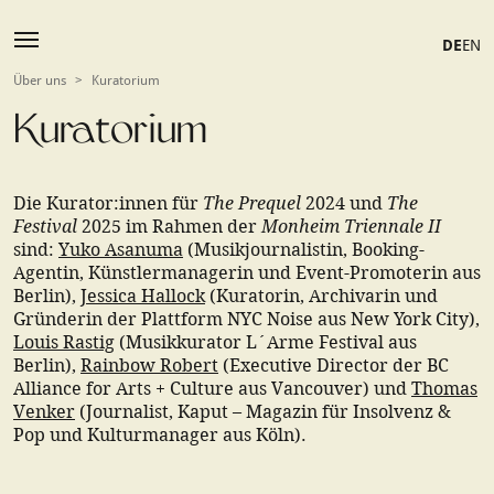
DE
EN
Über uns
>
Kuratorium
Kuratorium
The Prequel
The
Die Kurator:innen für
2024 und
Festival
Monheim Triennale II
2025 im Rahmen der
sind:
Yuko Asanuma
(Musikjournalistin, Booking-
Agentin, Künstlermanagerin und Event-Promoterin aus
Berlin),
Jessica Hallock
(Kuratorin, Archivarin und
Gründerin der Plattform NYC Noise aus New York City),
Louis Rastig
(Musikkurator L´Arme Festival aus
Berlin),
Rainbow Robert
(Executive Director der BC
Alliance for Arts + Culture aus Vancouver) und
Thomas
Venker
(Journalist, Kaput – Magazin für Insolvenz &
Pop und Kulturmanager aus Köln).