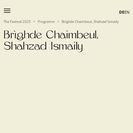
DE
EN
The Festival 2025
>
Programm
>
Brìghde Chaimbeul, Shahzad Ismaily
Brìghde Chaimbeul,
Shahzad Ismaily