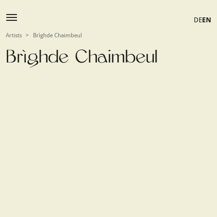
DE
EN
Artists
>
Brìghde Chaimbeul
Brìghde Chaimbeul