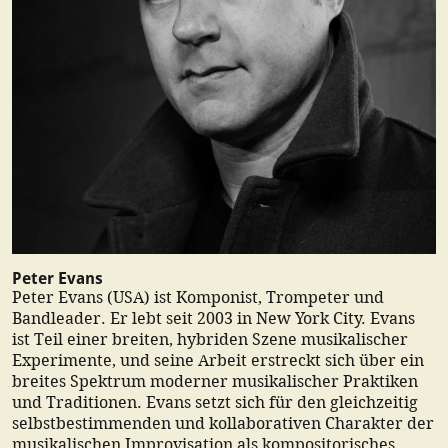
Peter Evans
Peter Evans (USA) ist Komponist, Trompeter und
Bandleader. Er lebt seit 2003 in New York City. Evans
ist Teil einer breiten, hybriden Szene musikalischer
Experimente, und seine Arbeit erstreckt sich über ein
breites Spektrum moderner musikalischer Praktiken
und Traditionen. Evans setzt sich für den gleichzeitig
selbstbestimmenden und kollaborativen Charakter der
musikalischen Improvisation als kompositorisches