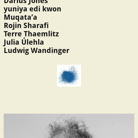
Darius Jones
yuniya edi kwon
Muqata’a
Rojin Sharafi
Terre Thaemlitz
Julia Úlehla
Ludwig Wandinger